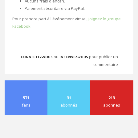
Aucuns frais d'encan.
Paiement sécuritaire via PayPal.
Pour prendre part à l'événement virtuel,
joignez le groupe
Facebook
ou
pour publier un
CONNECTEZ-VOUS
INSCRIVEZ-VOUS
commentaire
571
31
213
fans
abonnés
abonnés