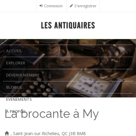
Aller au contenu principal
Connexion
S'enregistrer
ACCUEIL
EXPLORER
DEVENIR MEMBRE
BLOGUE
ÉVÉNEMENTS
La brocante à My
À PROPOS
, Saint-Jean-sur-Richelieu, QC J3B 8M8