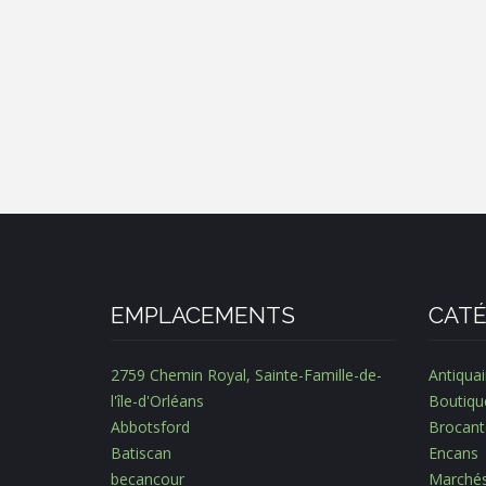
EMPLACEMENTS
CATÉ
2759 Chemin Royal, Sainte-Famille-de-
Antiquai
l'île-d'Orléans
Boutiqu
Abbotsford
Brocant
Batiscan
Encans
becancour
Marché