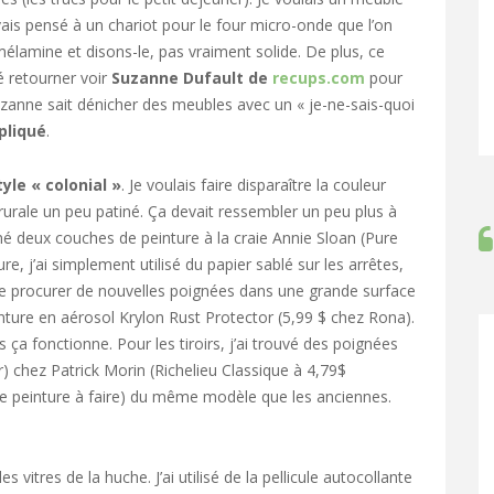
vais pensé à un chariot pour le four micro-onde que l’on
élamine et disons-le, pas vraiment solide. De plus, ce
é retourner voir
Suzanne Dufault de
recups.com
pour
uzanne sait dénicher des meubles avec un « je-ne-sais-quoi
pliqué
.
yle « colonial »
. Je voulais faire disparaître la couleur
e rurale un peu patiné. Ça devait ressembler un peu plus à
mé deux couches de peinture à la craie Annie Sloan (Pure
e, j’ai simplement utilisé du papier sablé sur les arrêtes,
 me procurer de nouvelles poignées dans une grande surface
nture en aérosol Krylon Rust Protector (5,99 $ chez Rona).
s ça fonctionne. Pour les tiroirs, j’ai trouvé des poignées
) chez Patrick Morin (Richelieu Classique à 4,79$
 de peinture à faire) du même modèle que les anciennes.
vitres de la huche. J’ai utilisé de la pellicule autocollante