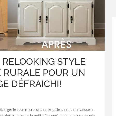
 RELOOKING STYLE
E RURALE POUR UN
GE DÉFRAICHI!
berger le four micro-ondes, le grille-pain, de la vaisselle,
s (les trucs pour le petit déjeuner). Je voulais un meuble