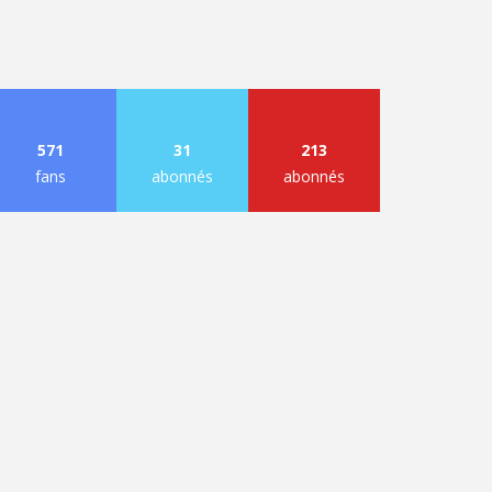
571
31
213
fans
abonnés
abonnés