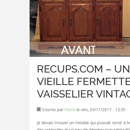
RECUPS.COM – UN
VIEILLE FERMETT
VAISSELIER VINTA
Soumis par
Pierre
le ven, 03/11/2017 - 13:35
Je devais trouver un meuble qui pouvait servir à hé
des ustensiles et un peu de denrées non périssable