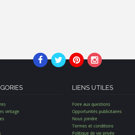
GORIES
LIENS UTILES
res
Foire aux questions
es vintage
Opportunités publicitaires
es
Nous joindre
Termes et conditions
s
Politique de vie privée