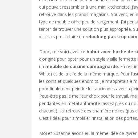
qui pouvait ressembler à une mini kitchenette. J’a
retrouve dans les grands magasins. Souvent, en m
type de meuble offre peu de rangement. J’ai pens
tenter de trouver une solution plus appropriée. S
». J’étais prêt à faire un
relooking pas trop com
Donc, me voici avec ce
bahut avec huche de st
d’origine pour opter pour un style vieille fermett
un
meuble de cuisine campagnarde
. En résu
White) et de la cire de la même marque. Pour l’usur
les coins et quelques endroits. Je m’apprêtais à
pour finalement peindre les anciennes avec la pei
Peut-être pas le meilleur choix pour le travail, mai
pendantes en métal anthracite (assez près du noir
chacune). J’ai retrouvé des charnière noires (pas
C’est l’idéal pour simplifier l’installation des portes.
Moi et Suzanne avons eu la même idée de givrer les 