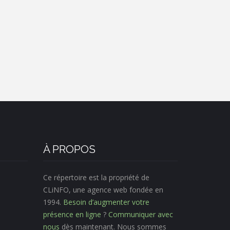
À PROPOS
Ce répertoire est la propriété de
CLiNFO, une agence web fondée en
1994.
Besoin d’augmenter votre
présence en ligne
?
Communiquer avec
nous
dès maintenant. Nous sommes