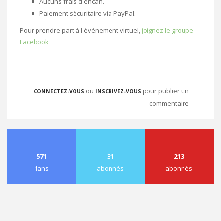
Aucuns frais d'encan.
Paiement sécuritaire via PayPal.
Pour prendre part à l'événement virtuel,
joignez le groupe
Facebook
ou
pour publier un
CONNECTEZ-VOUS
INSCRIVEZ-VOUS
commentaire
571
31
213
fans
abonnés
abonnés