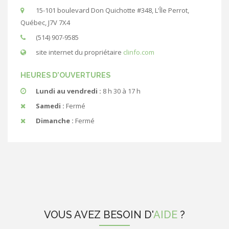
15-101 boulevard Don Quichotte #348, L'Île Perrot,
Québec, J7V 7X4
(514) 907-9585
site internet du propriétaire
clinfo.com
HEURES D'OUVERTURES
Lundi au vendredi :
8 h 30 à 17 h
Samedi :
Fermé
Dimanche :
Fermé
VOUS AVEZ BESOIN D'
AIDE
?