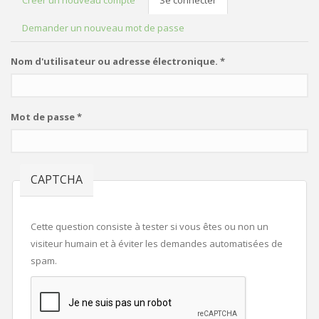
Créer un nouveau compte
Se connecter
(onglet
ONGLETS PRINCIPAUX
actif)
Demander un nouveau mot de passe
Nom d'utilisateur ou adresse électronique.
*
Mot de passe
*
CAPTCHA
Cette question consiste à tester si vous êtes ou non un
visiteur humain et à éviter les demandes automatisées de
spam.