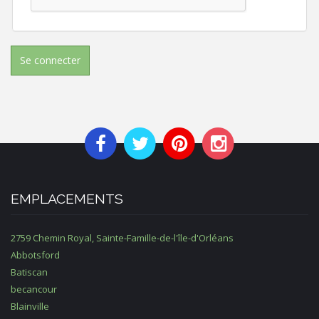
Se connecter
EMPLACEMENTS
2759 Chemin Royal, Sainte-Famille-de-l'île-d'Orléans
Abbotsford
Batiscan
becancour
Blainville