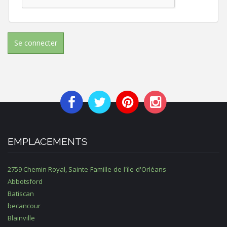
Se connecter
EMPLACEMENTS
2759 Chemin Royal, Sainte-Famille-de-l'île-d'Orléans
Abbotsford
Batiscan
becancour
Blainville