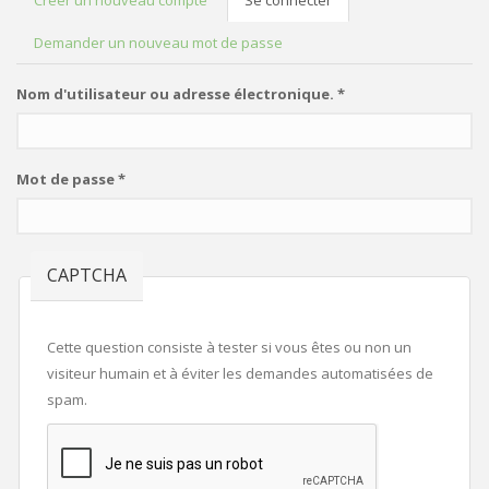
Créer un nouveau compte
Se connecter
(onglet
ONGLETS PRINCIPAUX
actif)
Demander un nouveau mot de passe
Nom d'utilisateur ou adresse électronique.
*
Mot de passe
*
CAPTCHA
Cette question consiste à tester si vous êtes ou non un
visiteur humain et à éviter les demandes automatisées de
spam.