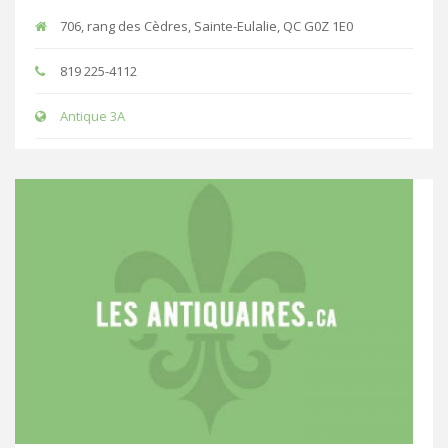
706, rang des Cèdres, Sainte-Eulalie, QC G0Z 1E0
819 225-4112
Antique 3A