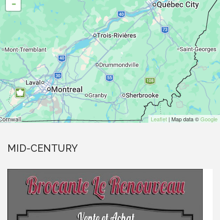
-
Leaflet
| Map data ©
Google
MID-CENTURY