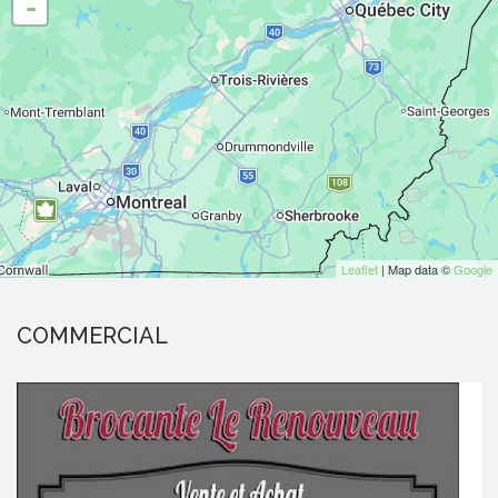
-
Leaflet
| Map data ©
Google
COMMERCIAL