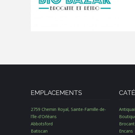
EMPLACEMENTS
CATÉ
2759 Chemin Royal, Sainte-Famille-de-
Antiquai
l'île-d'Orléans
Boutiqu
Abbotsford
Brocant
Batiscan
Encans