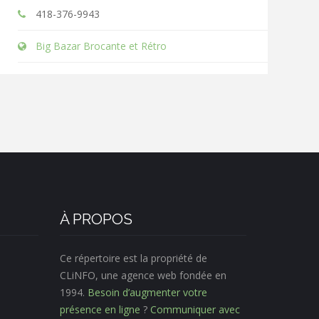
418-376-9943
Big Bazar Brocante et Rétro
À PROPOS
Ce répertoire est la propriété de
CLiNFO, une agence web fondée en
1994.
Besoin d’augmenter votre
présence en ligne
?
Communiquer avec