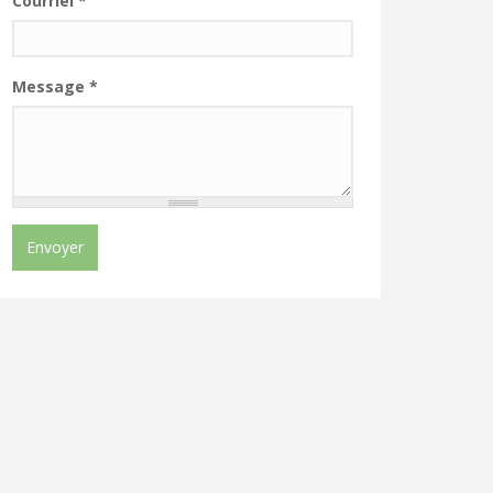
Courriel
*
Message
*
Envoyer