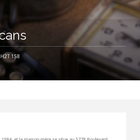
cans
C H2T 1S8
 1984, et la maison-mère se situe au 5778 Boulevard