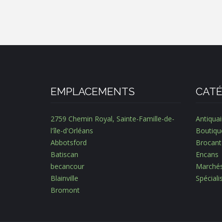
EMPLACEMENTS
CATÉ
2759 Chemin Royal, Sainte-Famille-de-
Antiquai
l'île-d'Orléans
Boutiqu
Abbotsford
Brocant
Batiscan
Encans
becancour
Marché
Blainville
Spécial
Bromont