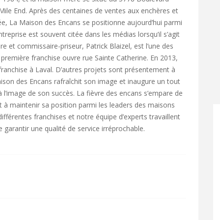
Mile End. Après des centaines de ventes aux enchères et
riée, La Maison des Encans se positionne aujourd’hui parmi
treprise est souvent citée dans les médias lorsqu’il s’agit
ire et commissaire-priseur, Patrick Blaizel, est l’une des
 première franchise ouvre rue Sainte Catherine. En 2013,
 franchise à Laval. D’autres projets sont présentement à
ison des Encans rafraîchit son image et inaugure un tout
à l’image de son succès. La fièvre des encans s’empare de
ent à maintenir sa position parmi les leaders des maisons
fférentes franchises et notre équipe d’experts travaillent
garantir une qualité de service irréprochable.