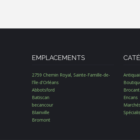
EMPLACEMENTS
CATÉ
2759 Chemin Royal, Sainte-Famille-de-
Antiquai
l'île-d'Orléans
Boutiqu
Abbotsford
Brocant
Batiscan
Encans
becancour
Marché
Blainville
Spécial
Bromont