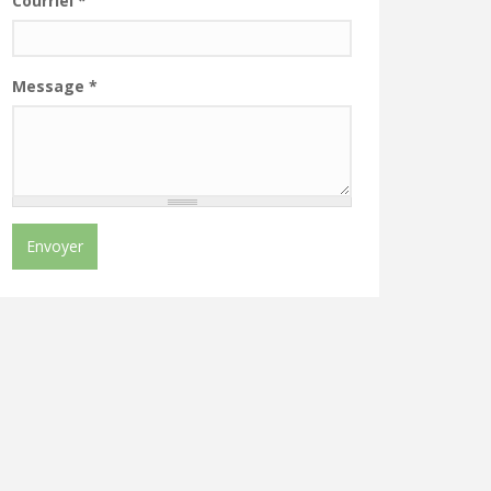
Courriel
*
Message
*
Envoyer