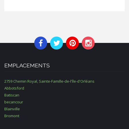
EMPLACEMENTS
2759 Chemin Royal, Sainte-Famille-de-l'île-d'Orléans
Abbotsford
Batiscan
becancour
Blainville
Bromont