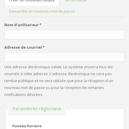
Créer un nouveau compte
(onglet
Se connecter
ONGLETS PRINCIPAUX
actif)
Demander un nouveau mot de passe
Nom d'utilisateur
*
Adresse de courriel
*
Une adresse électronique valide. Le système enverra tous les
courriels à cette adresse. L'adresse électronique ne sera pas
rendue publique et ne sera utilisée que pour la réception d'un
nouveau mot de passe ou pour la réception de certaines
notifications désirées.
Masquer
Paramètres régionaux
Fuseau horaire