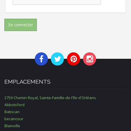
Se connecter
EMPLACEMENTS
2759 Chemin Royal, Sainte-Famille-de-l'île-d'Orléans
Abbotsford
Batiscan
becancour
Blainville