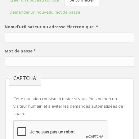
Créer un nouveau compte
Se connecter
(onglet
ONGLETS PRINCIPAUX
actif)
Demander un nouveau mot de passe
Nom d'utilisateur ou adresse électronique.
*
Mot de passe
*
CAPTCHA
Cette question consiste à tester si vous êtes ou non un
visiteur humain et à éviter les demandes automatisées de
spam.