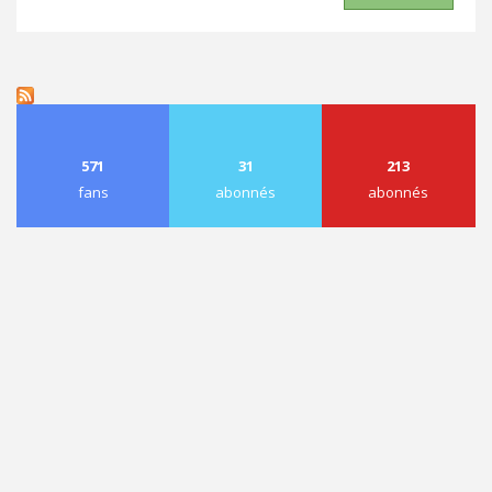
571
31
213
fans
abonnés
abonnés